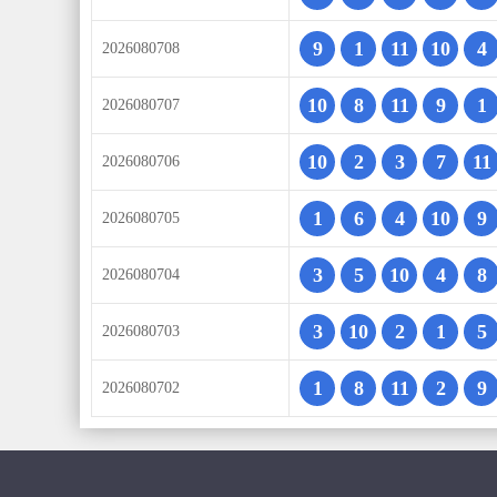
9
1
11
10
4
2026080708
10
8
11
9
1
2026080707
10
2
3
7
11
2026080706
1
6
4
10
9
2026080705
3
5
10
4
8
2026080704
3
10
2
1
5
2026080703
1
8
11
2
9
2026080702