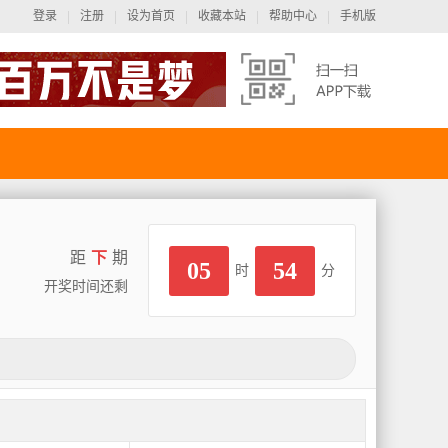
登录
|
注册
|
设为首页
|
收藏本站
|
帮助中心
|
手机版
距
下
期
05
54
时
分
扫一扫，下载移动客户端
开奖时间还剩
（IOS、Android均可扫码下载）