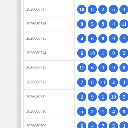
10
8
2
5
3
2026080717
8
5
9
4
11
2026080716
4
6
8
9
7
2026080715
6
10
1
9
2
2026080714
11
6
3
9
8
2026080713
7
8
11
2
3
2026080712
2
9
1
10
5
2026080711
5
2
1
4
9
2026080710
6
4
7
5
1
2026080709