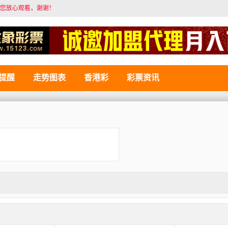
心观看，谢谢！
提醒
走势图表
香港彩
彩票资讯