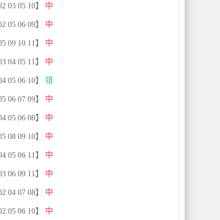
2 03 05 10】
中
2 05 06 09】
中
5 09 10 11】
中
3 04 05 11】
中
4 05 06 10】
错
5 06 07 09】
中
4 05 06 08】
中
5 08 09 10】
中
4 05 06 11】
中
3 06 09 11】
中
2 04 07 08】
中
2 05 06 10】
中