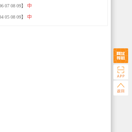
6 07 08 09】
中
4 05 08 09】
中