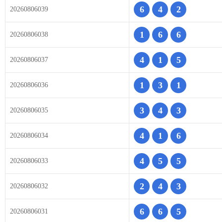
6
4
2
20260806039
1
6
6
20260806038
4
1
5
20260806037
1
3
1
20260806036
3
4
3
20260806035
4
1
6
20260806034
4
5
5
20260806033
2
4
3
20260806032
6
6
5
20260806031