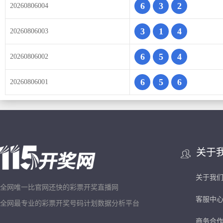
6
3
2
20260806004
3
1
4
20260806003
6
5
4
20260806002
6
5
6
20260806001
关于
关于我
全网唯一比官网还快的彩票开奖直播网
客服中
全网最专业的彩票开奖号码计划数据分析平台
商务合