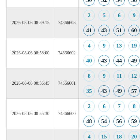
50
52
54
58
2
5
6
9
2026-08-06 08:59:15
74366603
41
43
51
60
4
9
13
19
2026-08-06 08:58:00
74366602
40
43
44
49
8
9
11
12
2026-08-06 08:56:45
74366601
35
43
49
57
2
6
7
8
2026-08-06 08:55:30
74366600
48
54
56
59
4
15
18
20