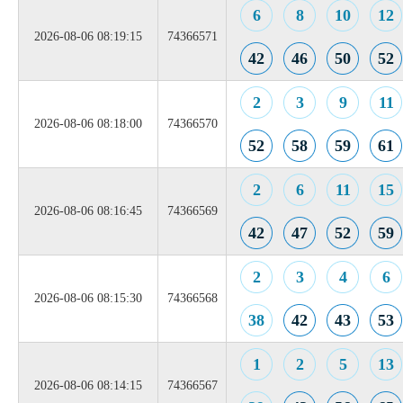
6
8
10
12
2026-08-06 08:19:15
74366571
42
46
50
52
2
3
9
11
2026-08-06 08:18:00
74366570
52
58
59
61
2
6
11
15
2026-08-06 08:16:45
74366569
42
47
52
59
2
3
4
6
2026-08-06 08:15:30
74366568
38
42
43
53
1
2
5
13
2026-08-06 08:14:15
74366567