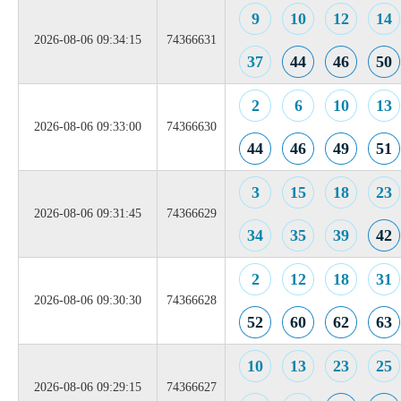
9
10
12
14
2026-08-06 09:34:15
74366631
37
44
46
50
2
6
10
13
2026-08-06 09:33:00
74366630
44
46
49
51
3
15
18
23
2026-08-06 09:31:45
74366629
34
35
39
42
2
12
18
31
2026-08-06 09:30:30
74366628
52
60
62
63
10
13
23
25
2026-08-06 09:29:15
74366627