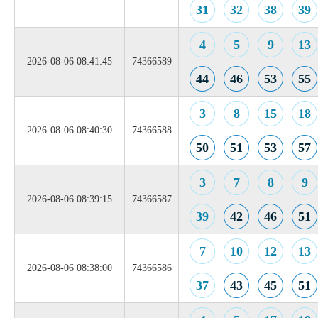
31
32
38
39
4
5
9
13
2026-08-06 08:41:45
74366589
44
46
53
55
3
8
15
18
2026-08-06 08:40:30
74366588
50
51
53
57
3
7
8
9
2026-08-06 08:39:15
74366587
39
42
46
51
7
10
12
13
2026-08-06 08:38:00
74366586
37
43
45
51