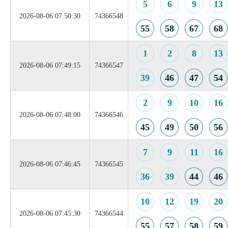
5
6
9
13
2026-08-06 07:50:30
74366548
55
58
67
68
1
2
8
13
2026-08-06 07:49:15
74366547
39
46
47
54
2
9
10
16
2026-08-06 07:48:00
74366546
45
49
50
56
7
9
11
16
2026-08-06 07:46:45
74366545
36
39
44
46
10
12
19
20
2026-08-06 07:45:30
74366544
55
57
58
59