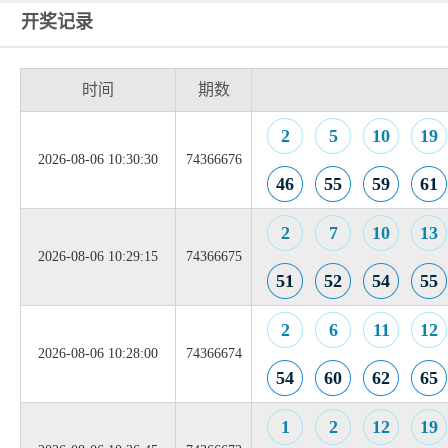
开奖记录
时间
期数
2
5
10
19
2026-08-06 10:30:30
74366676
46
55
59
61
2
7
10
13
2026-08-06 10:29:15
74366675
51
52
54
55
2
6
11
12
2026-08-06 10:28:00
74366674
54
60
62
65
1
2
12
19