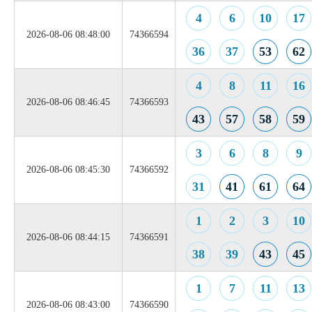
4
6
10
17
2026-08-06 08:48:00
74366594
36
37
53
62
4
8
11
16
2026-08-06 08:46:45
74366593
43
57
58
59
3
6
8
9
2026-08-06 08:45:30
74366592
31
41
61
64
1
2
3
10
2026-08-06 08:44:15
74366591
38
39
43
45
1
7
11
13
2026-08-06 08:43:00
74366590