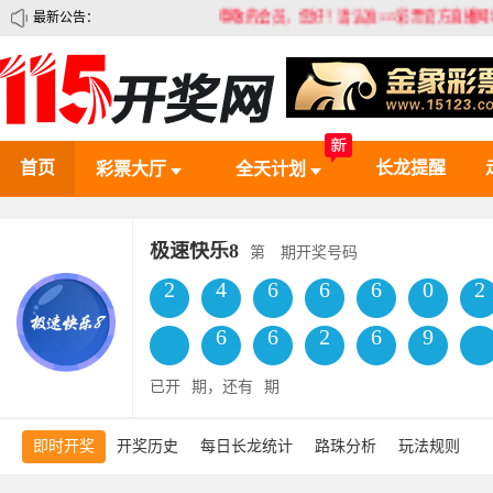
最新公告：
尊敬的会员，您好！请认准115彩票官方直播网址：115kai.c
首页
长龙提醒
彩票大厅
全天计划
极速快乐8
第
期开奖号码
9
2
3
3
8
2
9
3
3
3
1
4
2
3
已开
期，还有
期
即时开奖
开奖历史
每日长龙统计
路珠分析
玩法规则