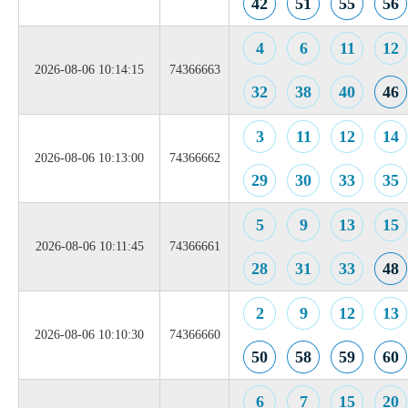
42
51
55
56
4
6
11
12
2026-08-06 10:14:15
74366663
32
38
40
46
3
11
12
14
2026-08-06 10:13:00
74366662
29
30
33
35
5
9
13
15
2026-08-06 10:11:45
74366661
28
31
33
48
2
9
12
13
2026-08-06 10:10:30
74366660
50
58
59
60
6
7
15
20