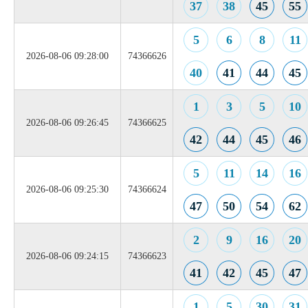
37
38
45
55
5
6
8
11
2026-08-06 09:28:00
74366626
40
41
44
45
1
3
5
10
2026-08-06 09:26:45
74366625
42
44
45
46
5
11
14
16
2026-08-06 09:25:30
74366624
47
50
54
62
2
9
16
20
2026-08-06 09:24:15
74366623
41
42
45
47
1
5
30
31