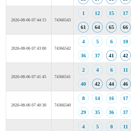
1
12
15
17
2026-08-06 07:44:15
74366543
61
64
65
66
4
5
6
10
2026-08-06 07:43:00
74366542
36
37
41
42
2
4
6
11
2026-08-06 07:41:45
74366541
40
42
44
46
8
14
16
17
2026-08-06 07:40:30
74366540
29
35
36
37
4
5
8
11