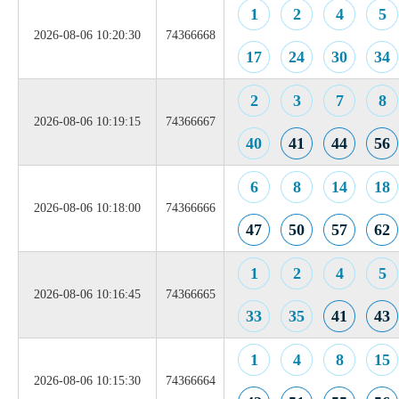
1
2
4
5
2026-08-06 10:20:30
74366668
17
24
30
34
2
3
7
8
2026-08-06 10:19:15
74366667
40
41
44
56
6
8
14
18
2026-08-06 10:18:00
74366666
47
50
57
62
1
2
4
5
2026-08-06 10:16:45
74366665
33
35
41
43
1
4
8
15
2026-08-06 10:15:30
74366664