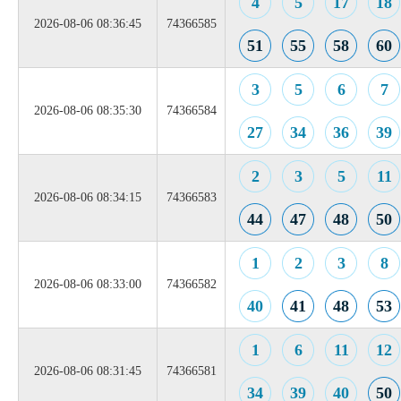
4
5
17
18
2026-08-06 08:36:45
74366585
51
55
58
60
3
5
6
7
2026-08-06 08:35:30
74366584
27
34
36
39
2
3
5
11
2026-08-06 08:34:15
74366583
44
47
48
50
1
2
3
8
2026-08-06 08:33:00
74366582
40
41
48
53
1
6
11
12
2026-08-06 08:31:45
74366581
34
39
40
50