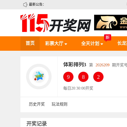
最新公告：
尊敬的会
首页
长龙
彩票大厅
全天计划
体彩排列3
第
2026209
期开奖
9
8
2
每日20:30:00开奖
历史开奖
玩法规则
开奖记录