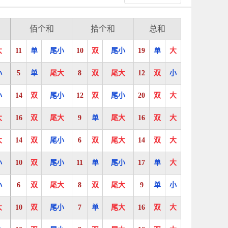
佰个和
拾个和
总和
大
11
单
尾小
10
双
尾小
19
单
大
小
5
单
尾大
8
双
尾大
12
双
小
小
14
双
尾小
12
双
尾小
20
双
大
大
16
双
尾大
9
单
尾大
16
双
大
大
14
双
尾小
6
双
尾大
14
双
大
小
10
双
尾小
11
单
尾小
17
单
大
小
6
双
尾大
8
双
尾大
9
单
小
大
10
双
尾小
7
单
尾大
16
双
大