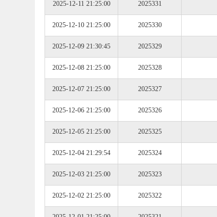
2025-12-11 21:25:00
2025331
2025-12-10 21:25:00
2025330
2025-12-09 21:30:45
2025329
2025-12-08 21:25:00
2025328
2025-12-07 21:25:00
2025327
2025-12-06 21:25:00
2025326
2025-12-05 21:25:00
2025325
2025-12-04 21:29:54
2025324
2025-12-03 21:25:00
2025323
2025-12-02 21:25:00
2025322
2025-12-01 21:25:00
2025321