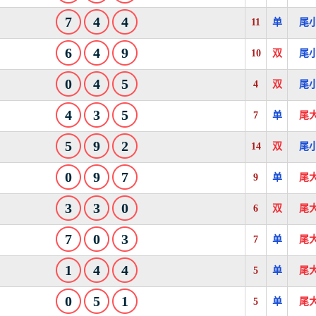
7
4
4
11
单
尾
6
4
9
10
双
尾
0
4
5
4
双
尾
4
3
5
7
单
尾
5
9
2
14
双
尾
0
9
7
9
单
尾
3
3
0
6
双
尾
7
0
3
7
单
尾
1
4
4
5
单
尾
0
5
1
5
单
尾