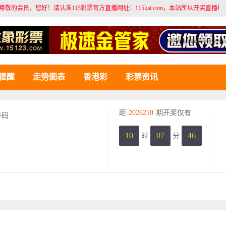
员，您好！请认准115彩票官方直播网址：115kai.com，本站所以开奖直播结果均
提醒
走势图表
香港彩
彩票资讯
距
2026210
期开奖仅有
号码
10
07
45
时
分
秒