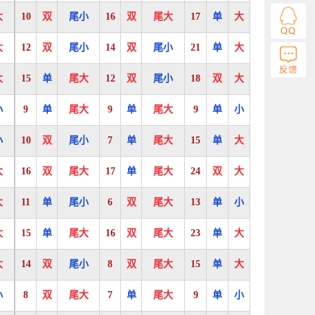
大
10
双
尾小
16
双
尾大
17
单
大
大
12
双
尾小
14
双
尾小
21
单
大
大
15
单
尾大
12
双
尾小
18
双
大
小
9
单
尾大
9
单
尾大
9
单
小
小
10
双
尾小
7
单
尾大
15
单
大
大
16
双
尾大
17
单
尾大
24
双
大
大
11
单
尾小
6
双
尾大
13
单
小
大
15
单
尾大
16
双
尾大
23
单
大
大
14
双
尾小
8
双
尾大
15
单
大
小
8
双
尾大
7
单
尾大
9
单
小