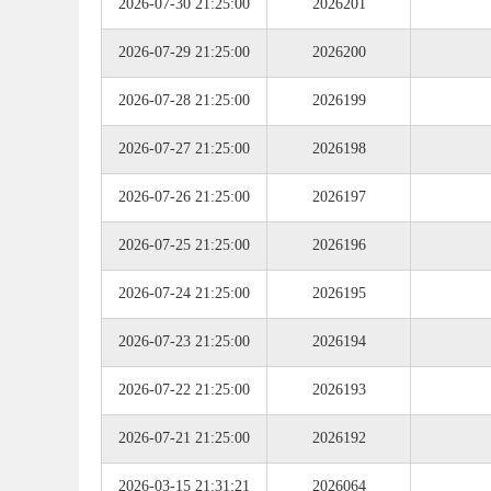
2026-07-30 21:25:00
2026201
2026-07-29 21:25:00
2026200
2026-07-28 21:25:00
2026199
2026-07-27 21:25:00
2026198
2026-07-26 21:25:00
2026197
2026-07-25 21:25:00
2026196
2026-07-24 21:25:00
2026195
2026-07-23 21:25:00
2026194
2026-07-22 21:25:00
2026193
2026-07-21 21:25:00
2026192
2026-03-15 21:31:21
2026064