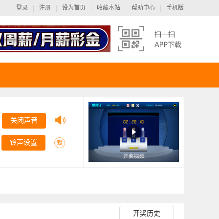
与官方实时同步开奖，请您放心观看，谢谢！
登录
|
注册
|
设为首页
|
收藏本站
|
帮助中心
|
手机版
关闭声音
铃声设置
扫一扫，下载移动客户端
（IOS、Android均可扫码下载）
开奖历史