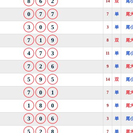
8
6
2
14
双
尾
0
7
7
7
单
尾
3
0
5
3
单
尾
7
1
9
8
双
尾
4
7
3
11
单
尾
7
2
6
9
单
尾
5
9
5
14
双
尾
7
0
1
7
单
尾
1
8
0
9
单
尾
3
0
6
3
单
尾
5
2
8
7
单
尾