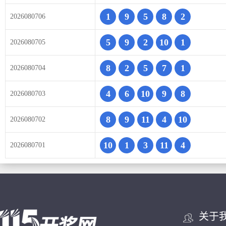
1
9
5
8
2
2026080706
5
9
2
10
1
2026080705
8
2
5
7
1
2026080704
4
6
10
9
8
2026080703
8
9
11
4
10
2026080702
10
1
3
11
4
2026080701
关于