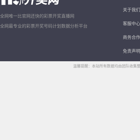
关于我
全网唯一比官网还快的彩票开奖直播网
客服中
全网最专业的彩票开奖号码计划数据分析平台
商务合
免责声
温馨提醒：本站所有数据均由团队收集整