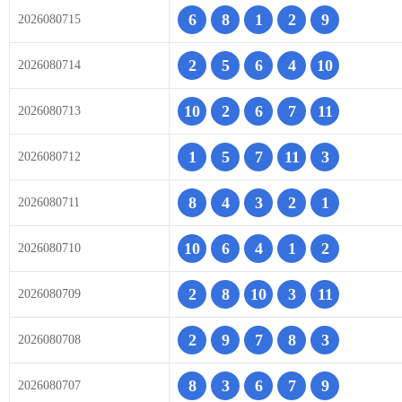
6
8
1
2
9
2026080715
2
5
6
4
10
2026080714
10
2
6
7
11
2026080713
1
5
7
11
3
2026080712
8
4
3
2
1
2026080711
10
6
4
1
2
2026080710
2
8
10
3
11
2026080709
2
9
7
8
3
2026080708
8
3
6
7
9
2026080707