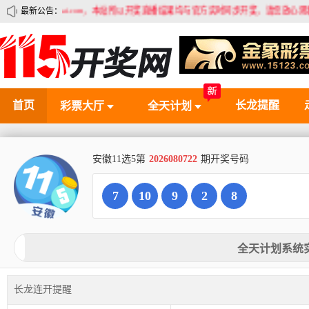
播网址：115kai.com，本站所以开奖直播结果均与官方实时同步开奖，请您放心观看
最新公告：
首页
长龙提醒
彩票大厅
全天计划
安徽11选5第
2026080722
期开奖号码
7
10
9
2
8
全天计划系统
长龙连开提醒